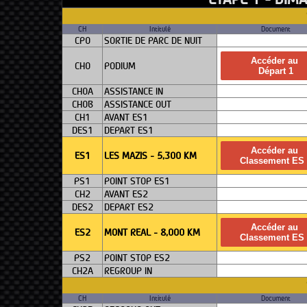
CH
Intitulé
Document
CP0
SORTIE DE PARC DE NUIT
Accéder au
CH0
PODIUM
Départ 1
CH0A
ASSISTANCE IN
CH0B
ASSISTANCE OUT
CH1
AVANT ES1
DES1
DEPART ES1
Accéder au
ES1
LES MAZIS - 5,300 KM
Classement ES 
PS1
POINT STOP ES1
CH2
AVANT ES2
DES2
DEPART ES2
Accéder au
ES2
MONT REAL - 8,000 KM
Classement ES 
PS2
POINT STOP ES2
CH2A
REGROUP IN
CH
Intitulé
Document