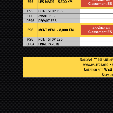
ES5
LES MAZIS - 5,300 KM
Classement ES 
PS5
POINT STOP ES5
CH6
AVANT ES6
DES6
DEPART ES6
Accéder au
ES6
MONT REAL - 8,000 KM
Classement ES 
PS6
POINT STOP ES6
CH6A
FINAL PARC IN
RallyGT ™ est une ma
www.rallygt.org - 
Création site WEB
Copyr