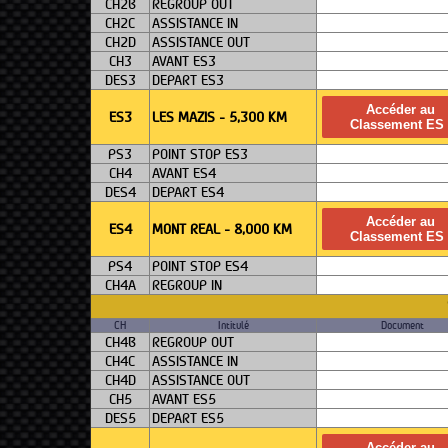
CH2B
REGROUP OUT
CH2C
ASSISTANCE IN
CH2D
ASSISTANCE OUT
CH3
AVANT ES3
DES3
DEPART ES3
Accéder au
ES3
LES MAZIS - 5,300 KM
Classement ES 
PS3
POINT STOP ES3
CH4
AVANT ES4
DES4
DEPART ES4
Accéder au
ES4
MONT REAL - 8,000 KM
Classement ES 
PS4
POINT STOP ES4
CH4A
REGROUP IN
CH
Intitulé
Document
CH4B
REGROUP OUT
CH4C
ASSISTANCE IN
CH4D
ASSISTANCE OUT
CH5
AVANT ES5
DES5
DEPART ES5
Accéder au