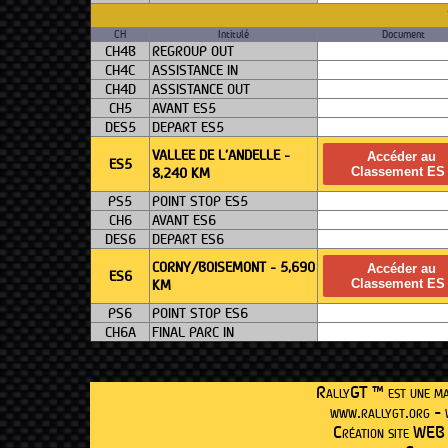
CH
Intitulé
Document
CH4B
REGROUP OUT
CH4C
ASSISTANCE IN
CH4D
ASSISTANCE OUT
CH5
AVANT ES5
DES5
DEPART ES5
VALLEE DE L'ANDELLE -
Accéder au
ES5
8,240 KM
Classement ES
PS5
POINT STOP ES5
CH6
AVANT ES6
DES6
DEPART ES6
CORNY/BOISEMONT - 5,690
Accéder au
ES6
KM
Classement ES
PS6
POINT STOP ES6
CH6A
FINAL PARC IN
RallyGT ™ est une ma
www.rallygt.org - 
Création site WEB