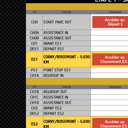
CH
Intitulé
Document
Accéder au
CH0
START PARC OUT
Départ 1
CH0A
ASSISTANCE IN
CH0B
ASSISTANCE OUT
CH1
AVANT ES1
DES1
DEPART ES1
CORNY/BOISEMONT - 5,690
Accéder au
ES1
KM
Classement ES
PS1
POINT STOP ES1
CH1A
REGROUP IN
CH
Intitulé
Document
CH1B
REGROUP OUT
CH1C
ASSISTANCE IN
CH1D
ASSISTANCE OUT
CH2
AVANT ES2
DES2
DEPART ES2
CORNY/BOISEMONT - 5,690
Accéder au
ES2
KM
Classement ES