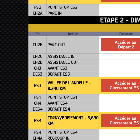
PS2
POINT STOP ES2
CH2A
PARC IN
ETAPE 2 - DI
CH
Intitulé
Document
Accéder au
CH2B
PARC OUT
Départ 2
CH2C
ASSISTANCE IN
CH2D
ASSISTANCE OUT
CH3
AVANT ES3
DES3
DEPART ES3
VALLEE DE L'ANDELLE -
Accéder au
ES3
8,240 KM
Classement ES
PS1
POINT STOP ES1
CH4
AVANT ES4
DES4
DEPART ES4
CORNY/BOISEMONT - 5,690
Accéder au
ES4
KM
Classement ES
PS4
POINT STOP ES4
CH4A
REGROUP IN